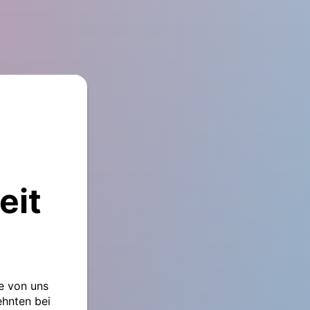
eit
le von uns
ehnten bei