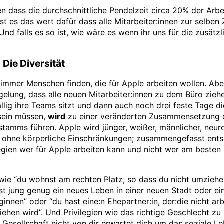
n dass die durchschnittliche Pendelzeit circa 20% der Arbe
st es das wert dafür dass alle Mitarbeiter:innen zur selben 
Und falls es so ist, wie wäre es wenn ihr uns für die zusätzl
 Die Diversität
 immer Menschen finden, die für Apple arbeiten wollen. Abe
gelung, dass alle neuen Mitarbeiter:innen zu dem Büro zie
llig ihre Teams sitzt und dann auch noch drei feste Tage 
sein müssen,
wird
zu einer veränderten Zusammensetzung 
stamms führen. Apple wird jünger, weißer, männlicher, neur
, ohne körperliche Einschränkungen; zusammengefasst ent
egien wer für Apple arbeiten kann und nicht wer am besten
 wie “du wohnst am rechten Platz, so dass du nicht umzieh
ist jung genug ein neues Leben in einer neuen Stadt oder e
innen” oder “du hast eine:n Ehepartner:in, der:die nicht ar
iehen wird”. Und Privilegien wie das richtige Geschlecht zu 
 Gesellschaft nicht von dir erwartet dich um das soziale L