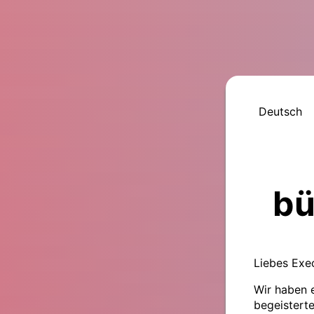
Deutsch
bü
Liebes Exe
Wir haben e
begeisterte