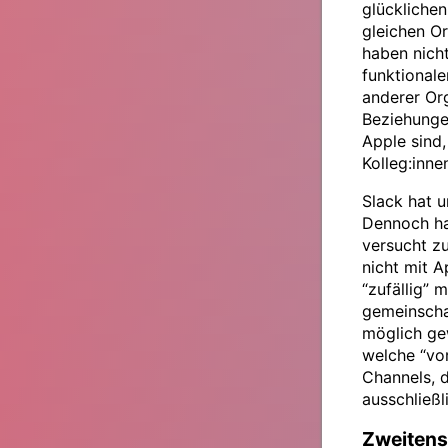
glücklichen
gleichen Or
haben nicht
funktionale
anderer Org
Beziehungen
Apple sind,
Kolleg:inne
Slack hat u
Dennoch hab
versucht zu
nicht mit A
“zufällig” 
gemeinschaf
möglich g
welche “vo
Channels, d
ausschließ
Zweitens