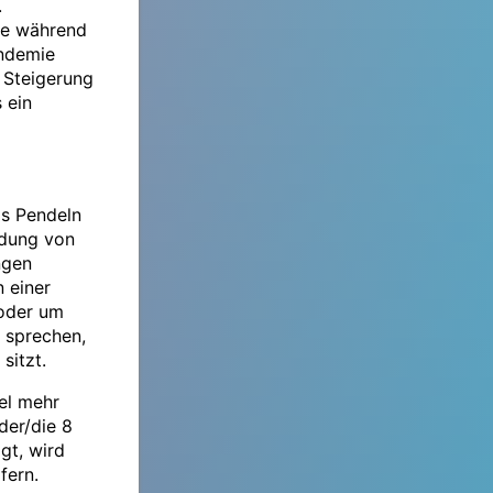
.
hme während
andemie
 Steigerung
 ein
as Pendeln
ndung von
ngen
 einer
 oder um
 sprechen,
sitzt.
el mehr
der/die 8
gt, wird
fern.