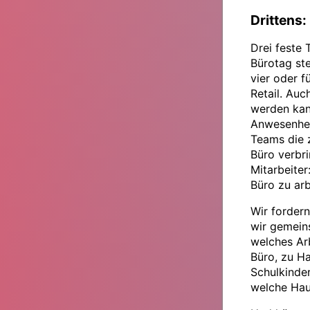
Drittens: 
Drei feste
Bürotag ste
vier oder f
Retail. Auc
werden kann
Anwesenhei
Teams die 
Büro verbr
Mitarbeiter
Büro zu arb
Wir fordern
wir gemein
welches Arb
Büro, zu H
Schulkinde
welche Hau