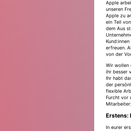
Apple arbe
unseren Fr
Apple zu ar
ein Teil vo
dem Aus st
Unternehme
Kund:innen
erfreuen. 
von der Vo
Wir wollen
ihr besser 
Ihr habt da
der persönl
flexible Ar
Furcht vor
Mitarbeiter
Erstens: 
In eurer er