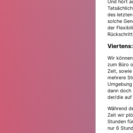
Und hört a
Tatsächlic
des letzte
solche Gen
der Flexibi
Rückschritt
Viertens
Wir können 
zum Büro o
Zeit, sowie
mehrere St
Umgebung z
dann doch 
der/die auf
Während de
Zeit wir pl
Stunden für
nur 6 Stund