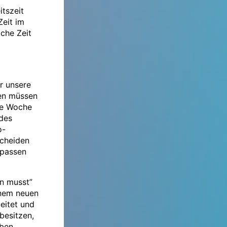
itszeit
Zeit im
iche Zeit
r unsere
hen müssen
die Woche
des
o-
scheiden
 passen
en musst”
inem neuen
beitet und
besitzen,
eben