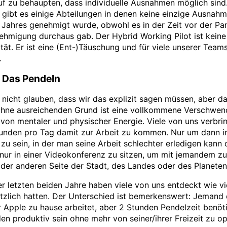
uf zu behaupten, dass individuelle Ausnahmen möglich sind
h gibt es einige Abteilungen in denen keine einzige Ausna
n Jahres genehmigt wurde, obwohl es in der Zeit vor der P
ehmigung durchaus gab. Der Hybrid Working Pilot ist keine
lität. Er ist eine (Ent-)Täuschung und für viele unserer Teams
.
: Das Pendeln
nicht glauben, dass wir das explizit sagen müssen, aber d
hne ausreichenden Grund ist eine vollkommene Verschwe
 von mentaler und physischer Energie. Viele von uns verbri
unden pro Tag damit zur Arbeit zu kommen. Nur um dann in
u sein, in der man seine Arbeit schlechter erledigen kann
nur in einer Videokonferenz zu sitzen, um mit jemandem zu
 der anderen Seite der Stadt, des Landes oder des Planeten 
r letzten beiden Jahre haben viele von uns entdeckt wie vi
ötzlich hatten. Der Unterschied ist bemerkenswert: Jemand 
 Apple zu hause arbeitet, aber 2 Stunden Pendelzeit benöti
en produktiv sein ohne mehr von seiner/ihrer Freizeit zu op