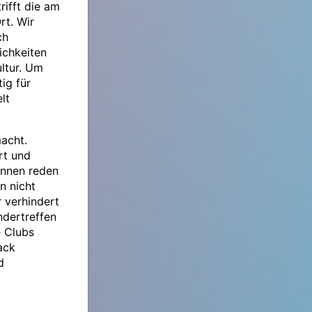
rifft die am
rt. Wir
ch
ichkeiten
ultur. Um
ig für
lt
macht.
rt und
innen reden
n nicht
r verhindert
ndertreffen
e Clubs
ack
d