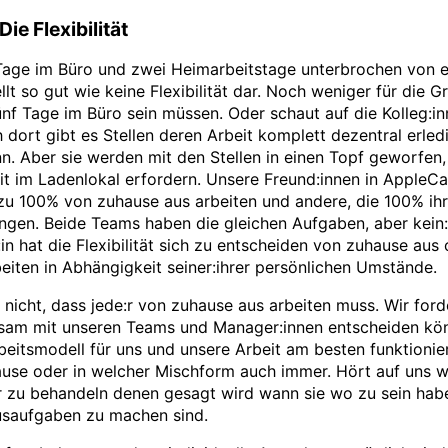
Die Flexibilität
 Tage im Büro und zwei Heimarbeitstage unterbrochen von 
llt so gut wie keine Flexibilität dar. Noch weniger für die 
ünf Tage im Büro sein müssen. Oder schaut auf die Kolleg:in
h dort gibt es Stellen deren Arbeit komplett dezentral erledi
. Aber sie werden mit den Stellen in einen Topf geworfen,
t im Ladenlokal erfordern. Unsere Freund:innen in AppleC
zu 100% von zuhause aus arbeiten und andere, die 100% ihr
ingen. Beide Teams haben die gleichen Aufgaben, aber kein
:in hat die Flexibilität sich zu entscheiden von zuhause aus
eiten in Abhängigkeit seiner:ihrer persönlichen Umstände.
 nicht, dass jede:r von zuhause aus arbeiten muss. Wir ford
sam mit unseren Teams und Manager:innen entscheiden kö
eitsmodell für uns und unsere Arbeit am besten funktionie
ause oder in welcher Mischform auch immer. Hört auf uns w
r zu behandeln denen gesagt wird wann sie wo zu sein hab
saufgaben zu machen sind.