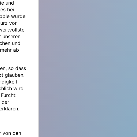
ie und
es bei
Apple wurde
kurz vor
wertvollste
r unseren
schen und
 mehr ab
en, so dass
ot glauben.
ndigkeit
chlich wird
 Furcht:
 der
erklären.
hr von den