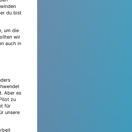
hwinden
er du bist
, um die
ollten wir
en auch in
nders
schwendet
t. Aber es
ilot zu
t für
ür unsere
rbeit