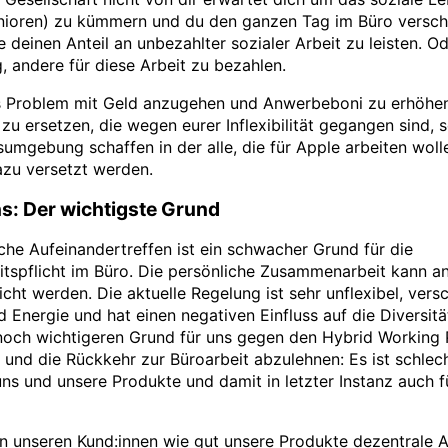
enioren) zu kümmern und du den ganzen Tag im Büro versc
 deinen Anteil an unbezahlter sozialer Arbeit zu leisten. Od
, andere für diese Arbeit zu bezahlen.
s Problem mit Geld anzugehen und Anwerbeboni zu erhöhen
 zu ersetzen, die wegen eurer Inflexibilität gegangen sind, s
sumgebung schaffen in der alle, die für Apple arbeiten woll
azu versetzt werden.
s: Der wichtigste Grund
che Aufeinandertreffen ist ein schwacher Grund für die
tspflicht im Büro. Die persönliche Zusammenarbeit kann a
icht werden. Die aktuelle Regelung ist sehr unflexibel, ver
nd Energie und hat einen negativen Einfluss auf die Diversitä
 noch wichtigeren Grund für uns gegen den Hybrid Working P
und die Rückkehr zur Büroarbeit abzulehnen: Es ist schlech
uns und unsere Produkte und damit in letzter Instanz auch f
n unseren Kund:innen wie gut unsere Produkte dezentrale A