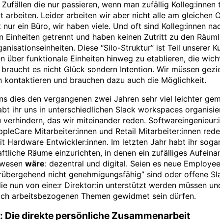
 Zufällen die nur passieren, wenn man zufällig Kolleg:innen t
t arbeiten. Leider arbeiten wir aber nicht alle am gleichen O
 nur ein Büro, wir haben viele. Und oft sind Kolleg:innen na
n Einheiten getrennt und haben keinen Zutritt zu den Räuml
anisationseinheiten. Diese “Silo-Struktur” ist Teil unserer K
 über funktionale Einheiten hinweg zu etablieren, die wicht
 braucht es nicht Glück sondern Intention. Wir müssen gezie
n kontaktieren und brauchen dazu auch die Möglichkeit.
ns dies den vergangenen zwei Jahren sehr viel leichter ge
t ihr uns in unterschiedlichen Slack workspaces organisie
 verhindern, das wir miteinander reden. Softwareingenieur:
ppleCare Mitarbeiter:innen und Retail Mitarbeiter:innen rede
mit Hardware Entwickler:innen. Im letzten Jahr habt ihr soga
tliche Räume einzurichten, in denen ein zufälliges Aufeina
ewesen
wäre
: dezentral und digital. Seien es neue Employe
rübergehend nicht genehmigungsfähig” sind oder offene Sl
ie nun von eine:r Direktor:in unterstützt werden müssen un
lich arbeitsbezogenen Themen gewidmet sein dürfen.
: Die direkte persönliche Zusammenarbeit