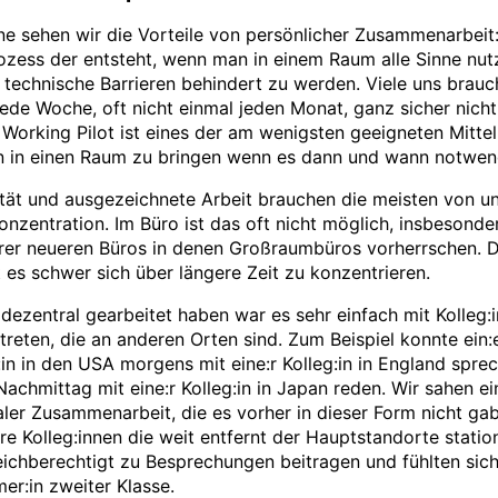
ne sehen wir die Vorteile von persönlicher Zusammenarbeit:
ozess der entsteht, wenn man in einem Raum alle Sinne nut
technische Barrieren behindert zu werden. Viele uns brauc
jede Woche, oft nicht einmal jeden Monat, ganz sicher nicht 
Working Pilot ist eines der am wenigsten geeigneten Mittel 
en in einen Raum zu bringen wenn es dann und wann notwend
ität und ausgezeichnete Arbeit brauchen die meisten von u
nzentration. Im Büro ist das oft nicht möglich, insbesonder
erer neueren Büros in denen Großraumbüros vorherrschen. D
es schwer sich über längere Zeit zu konzentrieren.
e dezentral gearbeitet haben war es sehr einfach mit Kolleg:
treten, die an anderen Orten sind. Zum Beispiel konnte ein:
:in in den USA morgens mit eine:r Kolleg:in in England spre
achmittag mit eine:r Kolleg:in in Japan reden. Wir sahen ei
aler Zusammenarbeit, die es vorher in dieser Form nicht gab
e Kolleg:innen die weit entfernt der Hauptstandorte station
eichberechtigt zu Besprechungen beitragen und fühlten sich
mer:in zweiter Klasse.