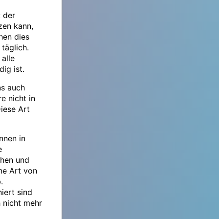
 der
zen kann,
hen dies
täglich.
alle
ig ist.
ns auch
e nicht in
iese Art
innen in
e
chen und
ne Art von
.
iert sind
 nicht mehr