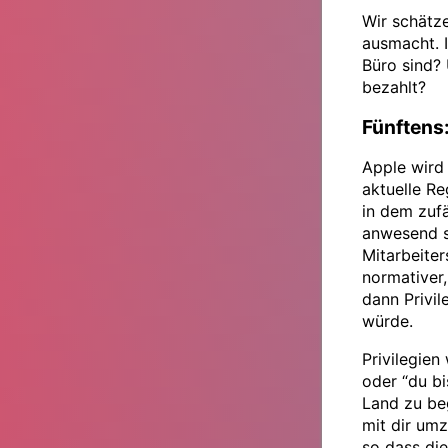
Wir schätze
ausmacht. I
Büro sind? 
bezahlt?
Fünftens:
Apple wird
aktuelle Re
in dem zufä
anwesend 
Mitarbeiter
normativer
dann Privil
würde.
Privilegien
oder “du b
Land zu beg
mit dir umz
so dass die