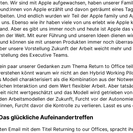
iten. Wir sind mit Apple aufgewachsen, haben unserer Famil
eund:innen von Apple erzählt und davon geträumt eines Tag
beiten. Und endlich wurden wir Teil der Apple family und 
n uns. Ebenso wie ihr haben viele von uns erlebt wie Apple 
and. Aber es gibt uns immer noch und heute ist Apple das 
n der Welt. Mit eurer Führung und unseren Ideen dienen wi
 und können sie mit unseren Produkten immer noch überra
Aber unsere Vorstellung Zukunft der Arbeit weicht mehr und
rstellung des Executive Teams.
 ein paar unserer Gedanken zum Thema Return to Office teil
verstehen könnt warum wir nicht an den Hybrid Working Pil
s Modell charakterisiert als die Kombination aus der Notwe
ichen Interaktion und dem Wert flexibler Arbeit. Aber tatsä
beit nicht wertgeschätzt und das Modell wird getrieben von
 den Arbeitsmodellen der Zukunft, Furcht vor der Autonomie
:innen, Furcht davor die Kontrolle zu verlieren. Lasst es uns 
Das glückliche Aufeinandertreffen
sten Email mit dem Titel Returning to our Offices, spracht i