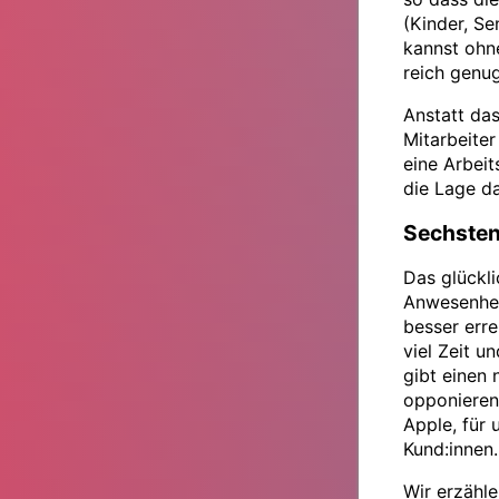
(Kinder, S
kannst ohne
reich genug
Anstatt da
Mitarbeiter
eine Arbeit
die Lage d
Sechsten
Das glückli
Anwesenhei
besser erre
viel Zeit u
gibt einen
opponieren 
Apple, für 
Kund:innen.
Wir erzähle