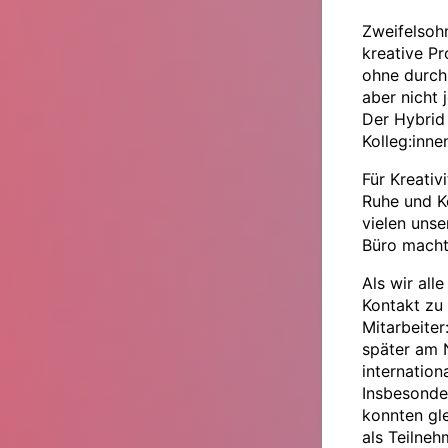
Zweifelsoh
kreative Pr
ohne durch 
aber nicht 
Der Hybrid 
Kolleg:inn
Für Kreativ
Ruhe und Ko
vielen uns
Büro macht 
Als wir all
Kontakt zu 
Mitarbeiter
später am N
internation
Insbesonder
konnten gl
als Teilneh