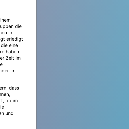
einem
Gruppen die
nen in
gt erledigt
 die eine
are haben
er Zeit im
:e
 oder im
ern, dass
nnen,
rt, ob im
ie
en und